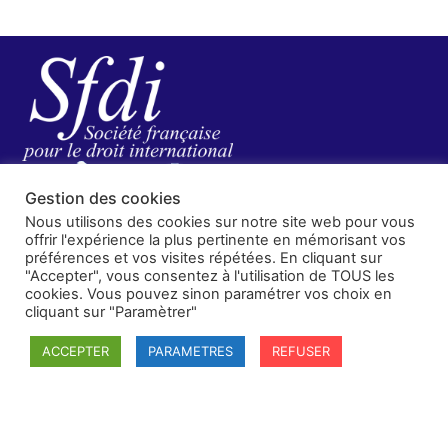
Gestion des cookies
Nous utilisons des cookies sur notre site web pour vous
offrir l'expérience la plus pertinente en mémorisant vos
préférences et vos visites répétées. En cliquant sur
"Accepter", vous consentez à l'utilisation de TOUS les
SFDI
cookies. Vous pouvez sinon paramétrer vos choix en
Société francaise pour le Droit International
cliquant sur "Paramètrer"
Université Robert Schuman
ACCEPTER
PARAMETRES
REFUSER
67084 Strasbourg Cedex
Secrétaire général : guillaume.lefloch@univ-rennes.fr
MENU
Mentions légales
Adhésion - cotisation