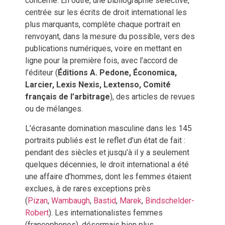
concerné. En outre, une bibliographie sélective,
centrée sur les écrits de droit international les
plus marquants, complète chaque portrait en
renvoyant, dans la mesure du possible, vers des
publications numériques, voire en mettant en
ligne pour la première fois, avec l’accord de
l’éditeur (
Éditions A. Pedone, Économica,
Larcier
, Lexis Nexis,
Lextenso, Comité
français de l’arbitrage
), des articles de revues
ou de mélanges.
L’écrasante domination masculine dans les 145
portraits publiés est le reflet d’un état de fait :
pendant des siècles et jusqu’à il y a seulement
quelques décennies, le droit international a été
une affaire d’hommes, dont les femmes étaient
exclues, à de rares exceptions près
(
Pizan
,
Wambaugh
,
Bastid
,
Marek
,
Bindschelder-
Robert
). Les internationalistes femmes
(francophones), désormais bien plus