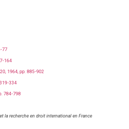
4-77
57-164
° 20, 1964, pp. 885-902
. 319-334
pp. 784-798
t la recherche en droit international en France