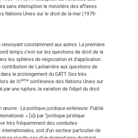
a sans interruption le ministère des affaires
 Nations Unies sur le droit de la mer (1979-
uns renvoyant constamment aux autres. La première
ond temps c’est sur les questions de droit de la
ns les sphères de négociation et d’application
te contribution de Lacharrière aux questions de
 dans le prolongement du GATT. Ses très
ème
ors de III
conférence des Nations Unies sur
r une rupture, la variation de l’objet du droit
on œuvre :
La politique juridique extérieure
. Publié
national. « [s]i par ‘‘politique juridique
serve très fréquemment des conduites
nternationales, soit d’un secteur particulier de
ment ne résulte pas d’un dogmatisme doctrinal,