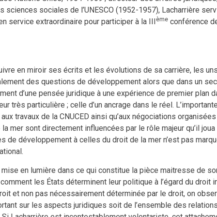
s sciences sociales de l’UNESCO (1952-1957), Lacharrière servir
ème
 service extraordinaire pour participer à la III
conférence des
vre en miroir ses écrits et les évolutions de sa carrière, les 
cipalement des questions de développement alors que dans un sec
ement d’une pensée juridique à une expérience de premier plan da
ur très particulière ; celle d’un ancrage dans le réel. L’importan
 aux travaux de la CNUCED ainsi qu’aux négociations organisées
 mer sont directement influencées par le rôle majeur qu’il joua l
 de développement à celles du droit de la mer n’est pas marqué pa
ational.
sera mise en lumière dans ce qui constitue la pièce maitresse de s
mment les États déterminent leur politique à l’égard du droit inter
u droit et non pas nécessairement déterminée par le droit, on ob
tant sur les aspects juridiques soit de l’ensemble des relations i
5). Si Lacharrière est incontestablement volontariste, cet attache