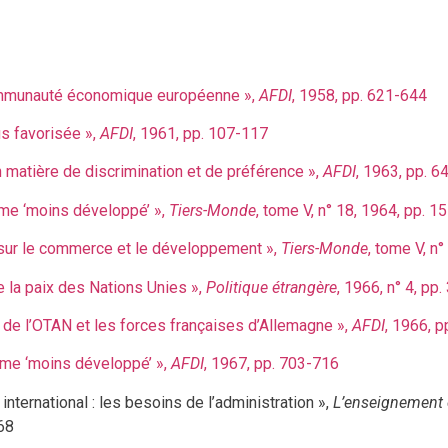
 Communauté économique européenne »,
AFDI
, 1958, pp. 621-644
us favorisée »,
AFDI
, 1961, pp. 107-117
n matière de discrimination et de préférence »,
AFDI
, 1963, pp. 6
me ‘moins développé’ »,
Tiers-Monde
, tome V, n° 18, 1964, pp. 1
sur le commerce et le développement »,
Tiers-Monde
, tome V, n
 la paix des Nations Unies »,
Politique étrangère
, 1966, n° 4, pp
es de l’OTAN et les forces françaises d’Allemagne »,
AFDI
, 1966, 
me ‘moins développé’ »,
AFDI
, 1967, pp. 703-716
nternational : les besoins de l’administration »,
L’enseignement e
968