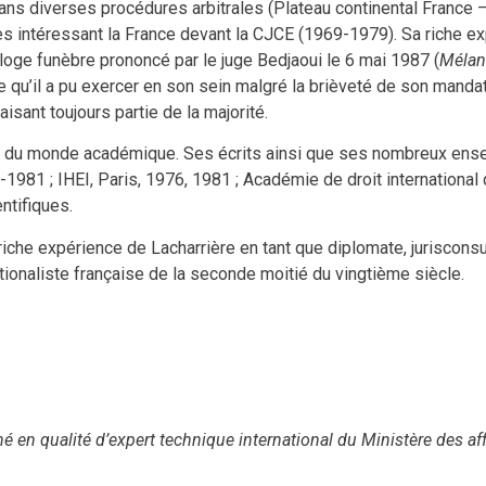
 dans diverses procédures arbitrales (Plateau continental France
es intéressant la France devant la CJCE (1969-1979). Sa riche exp
’éloge funèbre prononcé par le juge Bedjaoui le 6 mai 1987 (
Mélan
ce qu’il a pu exercer en son sein malgré la brièveté de son mandat
aisant toujours partie de la majorité.
is du monde académique. Ses écrits ainsi que ses nombreux ens
981 ; IHEI, Paris, 1976, 1981 ; Académie de droit international d
ntifiques.
che expérience de Lacharrière en tant que diplomate, jurisconsulte
ationaliste française de la seconde moitié du vingtième siècle.
é en qualité d’expert technique international du Ministère des af