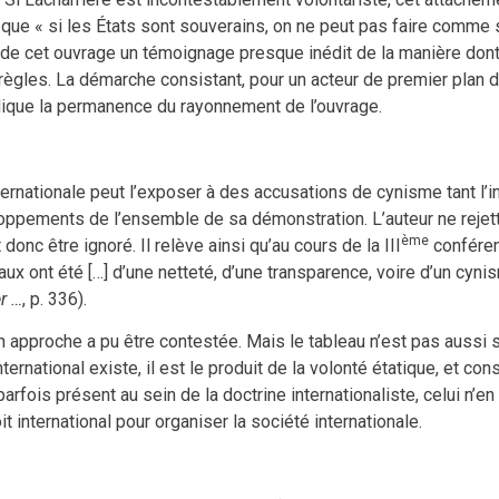
ue « si les États sont souverains, on ne peut pas faire comme s’i
de cet ouvrage un témoignage presque inédit de la manière dont se
ègles. La démarche consistant, pour un acteur de premier plan de l
 explique la permanence du rayonnement de l’ouvrage.
ternationale peut l’exposer à des accusations de cynisme tant l’in
loppements de l’ensemble de sa démonstration. L’auteur ne reje
ème
 donc être ignoré. Il relève ainsi qu’au cours de la III
conférenc
onaux ont été […] d’une netteté, d’une transparence, voire d’un cy
r …
, p. 336).
on approche a pu être contestée. Mais le tableau n’est pas aussi 
rnational existe, il est le produit de la volonté étatique, et cons
parfois présent au sein de la doctrine internationaliste, celui n’
t international pour organiser la société internationale.