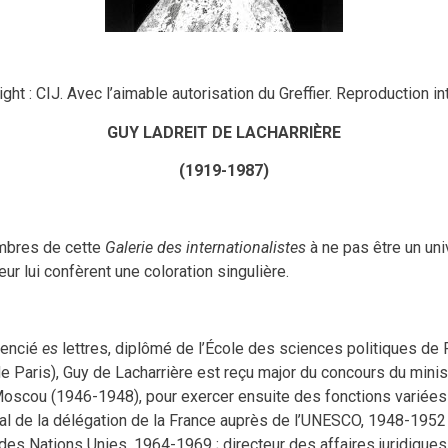
ght : CIJ. Avec l’aimable autorisation du Greffier. Reproduction in
GUY LADREIT DE LACHARRIÈRE
(1919-1987)
embres de cette
Galerie des internationalistes
à ne pas être un uni
ur lui confèrent une coloration singulière.
icencié
es
lettres, diplômé de l’École des sciences politiques de 
de Paris), Guy de Lacharrière est reçu major du concours du minis
oscou (1946-1948), pour exercer ensuite des fonctions variées 
ral de la délégation de la France auprès de l’UNESCO, 1948-1952 
es Nations Unies, 1964-1969 ; directeur des affaires juridiques,