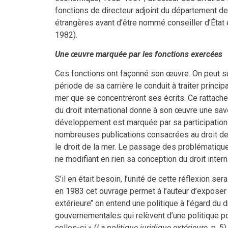
fonctions de directeur adjoint du département de
étrangères avant d’être nommé conseiller d’État en
1982).
Une œuvre marquée par les fonctions exercées
Ces fonctions ont façonné son œuvre. On peut sui
période de sa carrière le conduit à traiter prin
mer que se concentreront ses écrits. Ce rattach
du droit international donne à son œuvre une save
développement est marquée par sa participation
nombreuses publications consacrées au droit de la
le droit de la mer. Le passage des problématiques
ne modifiant en rien sa conception du droit intern
S’il en était besoin, l’unité de cette réflexion 
en 1983 cet ouvrage permet à l’auteur d’exposer co
extérieure’’ on entend une politique à l’égard d
gouvernementales qui relèvent d’une politique por
celles-ci » (
La politique juridique extérieure
, p. 