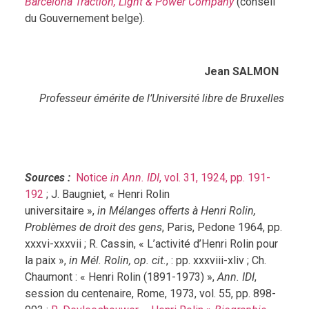
Barcelona Traction, Light & Power Company
(conseil
du Gouvernement belge).
Jean SALMON
Professeur émérite de l’Université libre de Bruxelles
Sources :
Notice
in Ann. IDI
, vol. 31, 1924, pp. 191-
192
; J. Baugniet, « Henri Rolin
universitaire »,
in Mélanges offerts à Henri Rolin,
Problèmes de droit des gens
, Paris, Pedone 1964, pp.
xxxvi-xxxvii ; R. Cassin, « L’activité d’Henri Rolin pour
la paix »,
in Mél. Rolin, op. cit.
, : pp. xxxviii-xliv ; Ch.
Chaumont : « Henri Rolin (1891-1973) »,
Ann. IDI
,
session du centenaire, Rome, 1973, vol. 55, pp. 898-