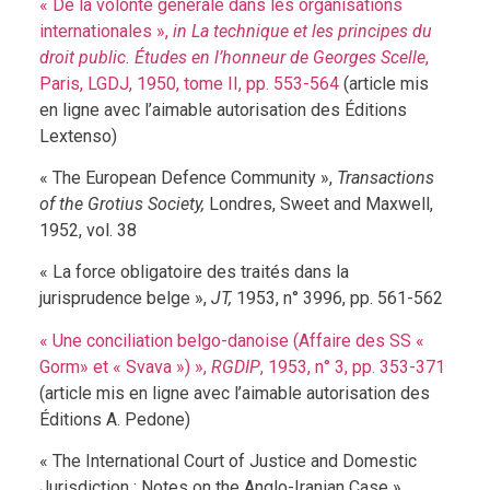
« De la volonté générale dans les organisations
internationales »,
in La technique et les principes du
droit public. Études en l’honneur de Georges Scelle
,
Paris, LGDJ, 1950, tome II, pp. 553-564
(article mis
en ligne avec l’aimable autorisation des Éditions
Lextenso)
« The European Defence Community »,
Transactions
of the Grotius Society,
Londres, Sweet and Maxwell,
1952, vol. 38
« La force obligatoire des traités dans la
jurisprudence belge »,
JT,
1953, n° 3996, pp. 561-562
« Une conciliation belgo-danoise (Affaire des SS «
Gorm» et « Svava ») »,
RGDIP
, 1953, n° 3, pp. 353-371
(article mis en ligne avec l’aimable autorisation des
Éditions A. Pedone)
« The International Court of Justice and Domestic
Jurisdiction ; Notes on the Anglo-Iranian Case »,