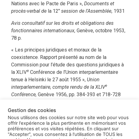
Nations avec le Pacte de Paris »,
Documents et
procès-verbal de
la 12″
session de l’Assemblée
, 1931
Avis consultatif sur les droits et obligations des
fonctionnaires internationaux,
Genève, octobre 1953,
78 p.
« Les principes juridiques et moraux de la
coexistence. Rapport présenté au nom de la
Commission pour l’étude des questions juridiques à
e
la XLIV
Conférence de l’Union interparlementaire
tenue à Helsinki le 27 août 1955 »,
Union
e
interparlementaire, compte rendu de la XLIV
Conférence,
Genève 1956, pp. 384-393 et 718-728
« La conciliation internationale, Rapport définitif
Gestion des cookies
présenté à l’Institut de Droit international »,
Ann. IDI,
Nous utilisons des cookies sur notre site web pour vous
1959, vol. 48, tome l, pp. 5-130
offrir l'expérience la plus pertinente en mémorisant vos
préférences et vos visites répétées. En cliquant sur
"Accepter", vous consentez à l'utilisation de TOUS les