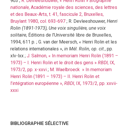
903 ;
R. Devleeshouwer, « Henri Rolin »
Biographie
nationale
, Académie royale des sciences, des lettres
et des Beaux-Arts, t. 41, fascicule 2, Bruxelles,
Bruylant 1980, col. 693-697
; R. Devleeshouwer,
Henri
Rolin (1891-1973), Une voix singulière, une voix
solitaire
, Éditions de l’Université libre de Bruxelles,
1994, 611 p. ; G. van der Meersch, « Henri Rolin et les
relations internationales »,
in Mél. Rolin, op. cit.
, pp.
xlv-lxx ;
J. Salmon, « In memoriam Henri Rolin (1891 –
1973) – I. Henri Rolin et le droit des gens »
RBDI
, IX,
1973/2, pp. x-xxvi
;
M. Waelbroeck » In memoriam
Henri Rolin (1891 – 1973) – II. Henri Rolin et
l’intégration européenne »,
RBDI
, IX, 1973/2, pp. xxvii-
xxxi
BIBLIOGRAPHIE SÉLECTIVE