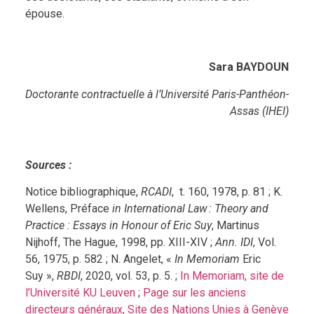
épouse.
Sara BAYDOUN
Doctorante contractuelle à l’Université Paris-Panthéon-
Assas (IHEI)
Sources :
Notice bibliographique,
RCADI
, t. 160, 1978, p. 81 ; K.
Wellens, Préface
in
International Law : Theory and
Practice : Essays in Honour of Eric Suy
, Martinus
Nijhoff, The Hague, 1998, pp. XIII-XIV ;
Ann. IDI
, Vol.
56, 1975, p. 582 ; N. Angelet, «
In Memoriam
Eric
Suy »,
RBDI
, 2020, vol. 53, p. 5. ;
In Memoriam, site de
l’Université KU Leuven
;
Page sur les anciens
directeurs généraux, Site des Nations Unies à Genève