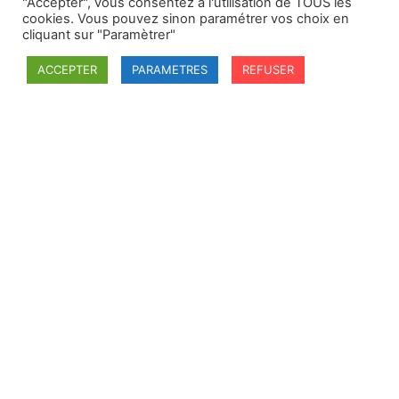
"Accepter", vous consentez à l'utilisation de TOUS les
cookies. Vous pouvez sinon paramétrer vos choix en
cliquant sur "Paramètrer"
Hommage
ACCEPTER
PARAMETRES
REFUSER
Wellens, Karel (dir),
International Law : Theory and
Practice : Essays in Honour of Eric Suy
, The Hague,
Martinus Nijhoff, 1998
Mise en ligne : mars 2026