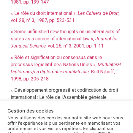
1981, pp. 139-147
« Le rôle du droit international »,
Les Cahiers de Droit,
vol. 28, n° 3, 1987, pp. 523-531
« Some unfinished new thoughts on unilateral acts of
states as a source of international law »,
Journal for
Juridical Science
, vol. 26, n° 3, 2001, pp. 1-11
« Rôle et signification du consensus dans le
processus législatif des Nations Unies »,
Multilateral
Diplomacy/La diplomatie multilatérale,
Brill Nijhoff,
1998, pp. 205-218
« Développement progressif et codification du droit
international : Le rôle de l’Assemblée générale
revisitée »,
International Law as a Language for
Gestion des cookies
International Relations
, Proceedings of the Congress
Nous utilisons des cookies sur notre site web pour vous
on Public International Law, United Nations, Kluwer
offrir l'expérience la plus pertinente en mémorisant vos
Law International, 1996,
pp. 215-223
préférences et vos visites répétées. En cliquant sur