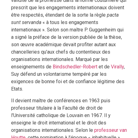
validité de la promesse dans la norme coutumière qui
prescrit que les engagements internationaux doivent
être respectés, étendant de la sorte la règle
pacta
sunt servanda
« à tous les engagements
internationaux ». Selon son maître P. Guggenheim qui
a signé la préface de la version publiée de la thèse,
son œuvre académique devait profiter autant aux
chancelleries qu’aux chefs du contentieux des
organisations internationales. Marqué par les
enseignements de
Bindschedler-Robert
et de
Virally
,
Suy défend un volontarisme tempéré par les
exigences de bonne foi et de confiance légitime des
Etats.
Il devient maître de conférences en 1963 puis
professeur titulaire à la Faculté de droit de
l’Université catholique de Louvain en 1967. Il y
enseigne le droit international et le droit des
organisations internationales. Selon le
professeur van
Houtte
, cette nomination à l’époque « inhabituelle »