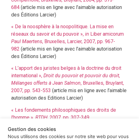
684
(article mis en ligne avec l’aimable autorisation
des Éditions Larcier)
« De la noosphère à la noopolitique. La mise en
réseaux du savoir et du pouvoir »,
in
Liber amicorum
Paul Maertens
, Bruxelles, Larcier, 2007, pp. 967-
982
(article mis en ligne avec l’aimable autorisation
des Éditions Larcier)
« L’apport des juristes belges à la doctrine du droit
international »,
Droit du pouvoir et pouvoir du droit,
Mélanges offerts à Jean Salmon
, Bruxelles, Bruylant,
2007, pp. 543-553
(article mis en ligne avec l’aimable
autorisation des Editions Larcier)
« Les fondements philosophiques des droits de
l’homme »,
RTDH
, 2007, pp. 307-349
Gestion des cookies
« Le pain amer de l’exil », revue en ligne
(Re)penser
Nous utilisons des cookies sur notre site web pour vous
l’exil
, 14 février 2012