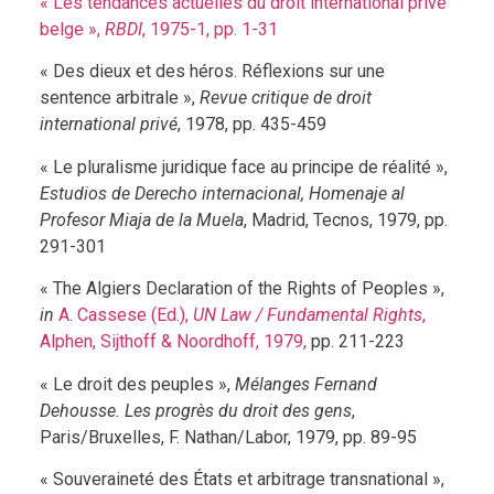
« Les tendances actuelles du droit international privé
belge »,
RBDI
, 1975-1, pp. 1-31
« Des dieux et des héros. Réflexions sur une
sentence arbitrale »,
Revue critique de droit
international privé
, 1978, pp. 435-459
« Le pluralisme juridique face au principe de réalité »,
Estudios de Derecho internacional, Homenaje al
Profesor Miaja de la Muela
, Madrid, Tecnos, 1979, pp.
291-301
« The Algiers Declaration of the Rights of Peoples »,
in
A. Cassese (Ed.),
UN Law / Fundamental Rights
,
Alphen, Sijthoff & Noordhoff, 1979,
pp. 211-223
« Le droit des peuples »,
Mélanges Fernand
Dehousse. Les progrès du droit des gens
,
Paris/Bruxelles, F. Nathan/Labor, 1979, pp. 89-95
« Souveraineté des États et arbitrage transnational »,