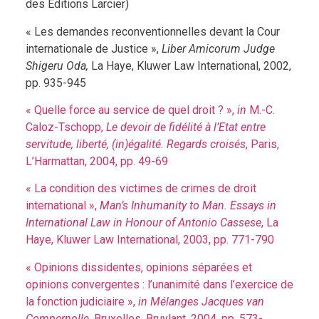
des Éditions Larcier)
« Les demandes reconventionnelles devant la Cour
internationale de Justice »,
Liber Amicorum Judge
Shigeru Oda,
La Haye, Kluwer Law International, 2002,
pp. 935-945
« Quelle force au service de quel droit ? »,
in
M.-C.
Caloz-Tschopp,
Le devoir de fidélité à l’Etat entre
servitude, liberté, (in)égalité. Regards croisés
, Paris,
L’Harmattan, 2004, pp. 49-69
« La condition des victimes de crimes de droit
international »,
Man’s Inhumanity to Man. Essays in
International Law in Honour of Antonio Cassese
, La
Haye, Kluwer Law International, 2003, pp. 771-790
« Opinions dissidentes, opinions séparées et
opinions convergentes : l’unanimité dans l’exercice de
la fonction judiciaire »,
in
Mélanges Jacques van
Compernolle
, Bruxelles, Bruylant, 2004, pp. 573-