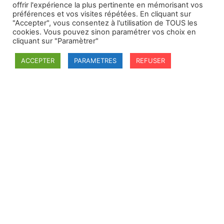
offrir l'expérience la plus pertinente en mémorisant vos
préférences et vos visites répétées. En cliquant sur
"Accepter", vous consentez à l'utilisation de TOUS les
cookies. Vous pouvez sinon paramétrer vos choix en
Video
cliquant sur "Paramètrer"
« International Conference Is there a Court for
ACCEPTER
PARAMETRES
REFUSER
Gaza ? », On the Jurisdiction of the International
Criminal Court, Rome, 22 mai 2009
Entretien sur le site de l’Académie royale de Belgique
Hommage
Nouveaux itinéraires en droit. Hommage à François
Rigaux
, Bruxelles, Bruylant, 1993, 659 p.
International Law in Motion. Some New Insights. A
Tribute to Late Professor François Rigaux
, Louvain-la-
Neuve, Presses universitaires de Louvain, 2020, 386
p.