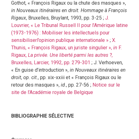
Gothot, « François Rigaux ou la chute des masques »,
in Nouveaux itinéraires en droit. Hommage à François
Rigaux
, Bruxelles, Bruylant, 1993, pp. 3-25 ;
J.
Louvrier, « Le Tribunal Russell II pour l’Amérique latine
(1973-1976) : Mobiliser les intellectuels pour
sensibiliserl’opinion publique internationale »
;
X.
Thunis, « François Rigaux, un juriste singulier »,
in
F.
Rigaux,
La privée. Une liberté parmi les autres ?
,
Bruxelles, Larcier, 1992, pp. 279-301
; J. Verhoeven,
« En guise d’introduction »,
in Nouveaux itinéraires en
droit
,
op. cit.
, pp. xix-xxiii et « François Rigaux ou le
retour des masques »,
id.
, pp. 27-56 ;
Notice sur le
site de l’Académie royale de Belgique
BIBLIOGRAPHIE SÉLECTIVE