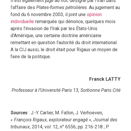
Il est également juge
ad hoc
désigné par l’Iran dans
l’affaire des
Plates-formes pétrolières
. Au jugement au
fond du 6 novembre 2003, il joint une
opinion
individuelle
remarquée qui dénonce, quelques mois
après l’invasion de l’Irak par les États-Unis
d’Amérique, une certaine doctrine américaine
remettant en question l’autorité du droit international.
A la CIJ aussi, le droit était pour Rigaux un moyen de
faire de la politique.
Franck LATTY
Professeur à l’Université Paris 13, Sorbonne Paris Cité
Sources
: J.-Y. Carlier, M. Fallon, J. Verhoeven,
«
François Rigaux, explorateur engagé
»,
Journal des
tribunaux
, 2014, vol. 12, n° 6556, pp. 216-218 ; P.