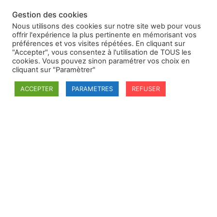
opinion individuelle
Gestion des cookies
Affaire
Pajzs, Csaky, Esterhazy
, Sér. AB n° 68, arrêt du
Nous utilisons des cookies sur notre site web pour vous
16 décembre 1936, opinion individuelle
offrir l'expérience la plus pertinente en mémorisant vos
préférences et vos visites répétées. En cliquant sur
Affaire des
Prises d’eau à la Meuse
, Sér. AB n° 70,
"Accepter", vous consentez à l'utilisation de TOUS les
cookies. Vous pouvez sinon paramétrer vos choix en
arrêt du 28 juin 1937, opinion dissidente
cliquant sur "Paramètrer"
Affaire de la
Compagnie d’électricité de Sofia et de
ACCEPTER
PARAMETRES
REFUSER
Bulgarie
, Sér. AB n° 77, arrêt du 4 avril 1939, opinion
dissidente
Mise en ligne : octobre 2014