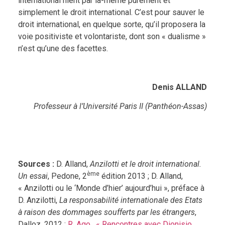
international nient par là-même purement et
simplement le droit international. C’est pour sauver le
droit international, en quelque sorte, qu’il proposera la
voie positiviste et volontariste, dont son « dualisme »
n’est qu’une des facettes.
Denis ALLAND
Professeur à l’Université Paris II (Panthéon-Assas)
Sources :
D. Alland,
Anzilotti et le droit international.
ème
Un essai
, Pedone, 2
édition 2013 ; D. Alland,
« Anzilotti ou le ‘Monde d’hier’ aujourd’hui », préface à
D. Anzilotti,
La responsabilité internationale des Etats
à raison des dommages soufferts par les étrangers
,
Dalloz, 2012 ;
R. Ago , « Rencontres avec Dionisio