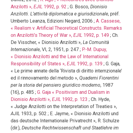
Anzilotti »,
EJIL
1992, p. 92
; G. Bosco,
Dionisio
Anzilotti. L’attività diplomatica e giurisdizionale
, préf.
Umberto Leanza, Edizioni Negard, 2006 ;
A. Cassese,
« Realism v. Artificial Theoretical Constructs. Remarks
on Anzilotti’s Theory of War »,
EJIL
1992, p. 149
; Ch.
De Visscher, « Dionisio Anzilotti »,
La Comunità
Internazionale
, VI, 2, 1951, p. 247 ;
P.-M. Dupuy,
« Dionisio Anzilotti and the Law of International
Responsibility of States »,
EJIL
1992, p. 139
; G. Gaja,
« Le prime annate della ‘Rivista di diritto internzionale’
ed il rinnovamento del metodo »,
Quaderni Fiorentini
per la storia del pensiero giuridico moderno
, 1987
(16), p. 485 ;
G. Gaja « Positivism and Dualism in
Dionisio Anzilotti »,
EJIL
1992, p. 123
; Ch. Hyde,
« Judge Anzilotti on the Interpretation of Treaties »,
AJIL
1933, p. 502 ; E. Jayme, « Dionisio Anzilotti und
das deutsche Internationale Privatrecht », R. Schulze
(dir.),
Deutsche Rechtwissenschaft und Staatlehre im