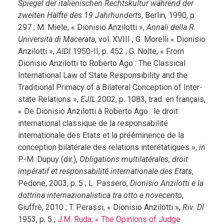
Spiegel der italienischen Rechtskultur während der
zweiten Hälfte des 19 Jahrhunderts
, Berlin, 1990, p.
297 ; M. Miele, « Dionisio Anzilotti »,
Annali della R.
Università di Macerata
, vol. XVIII ; G. Morelli « Dionisio
Anzilotti »,
AIDI
1950-II, p. 452 ; G. Nolte, « From
Dionisio Anzilotti to Roberto Ago : The Classical
International Law of State Responsibility and the
Traditional Primacy of a Bilateral Conception of Inter-
state Relations »,
EJIL
2002, p. 1083, trad. en français,
« De Dionisio Anzilotti à Roberto Ago : le droit
international classique de la responsabilité
internationale des Etats et la prééminence de la
conception bilatérale des relations interétatiques »,
in
P.-M. Dupuy (dir.),
Obligations multilatérales, droit
impératif et responsabilité internationale des Etats
,
Pedone, 2003, p. 5 ; L. Passero,
Dionisio Anzilotti e la
dottrina internazionalistica tra otto e novecento
,
Giuffrè, 2010 ; T. Perassi, « Dionisio Anzilotti »,
Riv. DI
1953, p. 5 ;
J.M. Ruda, « The Opinions of Judge