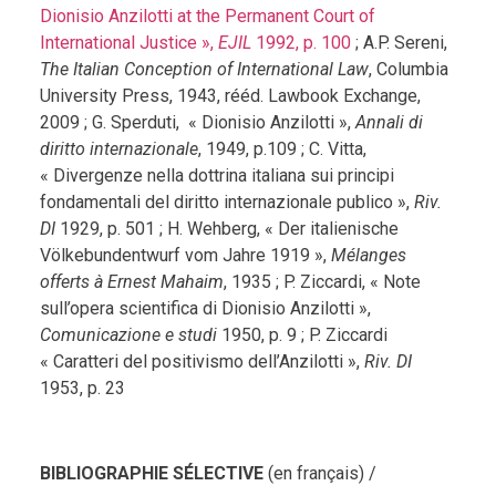
Dionisio Anzilotti at the Permanent Court of
International Justice »,
EJIL
1992, p. 100
; A.P. Sereni,
The Italian Conception of International Law
, Columbia
University Press, 1943, rééd. Lawbook Exchange,
2009 ; G. Sperduti, « Dionisio Anzilotti »,
Annali di
diritto internazionale
, 1949, p.109 ; C. Vitta,
« Divergenze nella dottrina italiana sui principi
fondamentali del diritto internazionale publico »,
Riv.
DI
1929, p. 501 ; H. Wehberg, « Der italienische
Völkebundentwurf vom Jahre 1919 »,
Mélanges
offerts à Ernest Mahaim
, 1935 ; P. Ziccardi, « Note
sull’opera scientifica di Dionisio Anzilotti »,
Comunicazione e studi
1950, p. 9 ; P. Ziccardi
« Caratteri del positivismo dell’Anzilotti »,
Riv. DI
1953, p. 23
BIBLIOGRAPHIE SÉLECTIVE
(en français) /