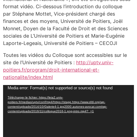
format vidéo. Ci-dessous l’introduction du colloque
par Stéphane Mottet, Vice-président chargé des
finances et des moyens, Université de Poitiers, Joël
Monnet, Doyen de la Faculté de Droit et des Sciences
sociales de L’Université de Poitiers et Marie-Eugénie
Laporte-Legeais, Université de Poitiers – CECOJI
Toutes les vidéos du Colloque sont accessibles sur le
site de l’Université de Poitiers :
http://uptv.univ-
poitiers.fr/program/droit-international-et-
nationalite/index.html
Lecteur
Media error: Format(s) not supported or source(s) not found
vidéo
Télécharger le fichier: https://leia2.univ-
poitiers.fr/medias/uptv/conf/mp4/https://stage.https://www.sfdi.org/wp-
content/uploads/2014/10/Galerie4-1.jpg2000.autones-avocat.com/wp-
content/uploads/2016/11/colloque2016-1.png-intro.mp4?_=1