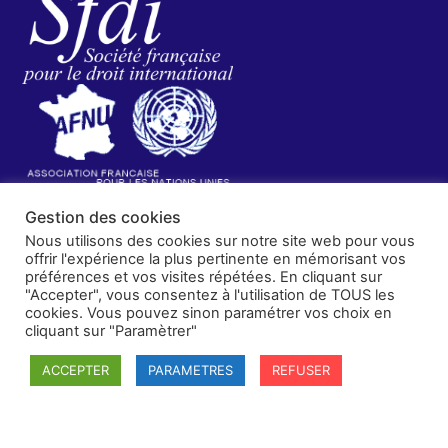
SFDI
Gestion des cookies
Société francaise pour le Droit International
Nous utilisons des cookies sur notre site web pour vous
Université Robert Schuman
offrir l'expérience la plus pertinente en mémorisant vos
67084 Strasbourg Cedex
préférences et vos visites répétées. En cliquant sur
"Accepter", vous consentez à l'utilisation de TOUS les
Secrétaire général : guillaume.lefloch@univ-rennes.fr
cookies. Vous pouvez sinon paramétrer vos choix en
MENU
cliquant sur "Paramètrer"
Mentions légales
Adhésion - cotisation
ACCEPTER
PARAMETRES
REFUSER
Structure de l'association
Statuts de la SFDI