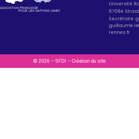
Université 
67084 Stras
Secrétaire g
guillaume.l
rennes.fr
© 2026 – SFDI – Création du site