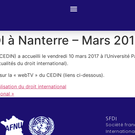
I à Nanterre – Mars 20
(CEDIN) a accueilli le vendredi 10 mars 2017 à l’Université 
alités du droit international).
sur la « webTV » du CEDIN (liens ci-dessous).
isation du droit international
ional »
SFDI
Société fran
Internationa