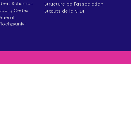
Robert Schuman
Structure de l'association
bourg Cedex
Statuts de la SFDI
énéral :
efloch@univ-