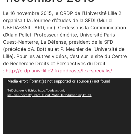
Le 16 novembre 2015, le CRDP de l’Université Lille 2
organisait la Journée d’études de la SFDI (Muriel
UBEDA-SAILLARD, dir.). Ci-dessous la Communication
d’Alain Pellet, Professeur émérite, Université Paris
Ouest-Nanterre, La Défense, président de la SFDI
(précédée d’A. Bottiau et P. Meunier de l’Université de
Lille). Pour les autres vidéos, c’est sur le site du Centre
de Recherche Droits et Perspectives du Droit
:
http://crdp.univ-lille2.fr/podcasts/lex-specialis/
Lecteur
Media error: Format(s) not supported or source(s) not found
vidéo
Télécharger le fichier: https://podcast.univ-
lille2.fr/JPodcast/public/01Conf_Matin_Introduction.mp4?_=1