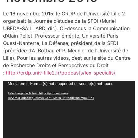
Le 16 novembre 2015, le CRDP de l’Université Lille 2
organisait la Journée d’études de la SFDI (Muriel
UBEDA-SAILLARD, dir.). Ci-dessous la Communication
d’Alain Pellet, Professeur émérite, Université Paris
Ouest-Nanterre, La Défense, président de la SFDI
(précédée d’A. Bottiau et P. Meunier de l’Université de
Lille). Pour les autres vidéos, c’est sur le site du Centre
de Recherche Droits et Perspectives du Droit
:
http://crdp.univ-lille2.fr/podcasts/lex-specialis/
Lecteur
Media error: Format(s) not supported or source(s) not found
vidéo
Télécharger le fichier: https://podcast.univ-
lille2.fr/JPodcast/public/01Conf_Matin_Introduction.mp4?_=1