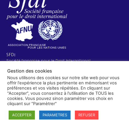
SFDI
Société francaise pour le Droit International
Université Robert Schuman
Gestion des cookies
67084 Strasbourg Cedex
Nous utilisons des cookies sur notre site web pour vous
Secrétaire général : guillaume.lefloch@univ-rennes.fr
offrir l'expérience la plus pertinente en mémorisant vos
MENU
préférences et vos visites répétées. En cliquant sur
"Accepter", vous consentez à l'utilisation de TOUS les
Mentions légales
cookies. Vous pouvez sinon paramétrer vos choix en
Adhésion - cotisation
cliquant sur "Paramètrer"
Structure de l'association
Statuts de la SFDI
ACCEPTER
PARAMETRES
REFUSER