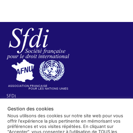
SFDI
Société francaise pour le Droit International
Gestion des cookies
Université Robert Schuman
Nous utilisons des cookies sur notre site web pour vous
67084 Strasbourg Cedex
offrir l'expérience la plus pertinente en mémorisant vos
Secrétaire général : guillaume.lefloch@univ-rennes.fr
préférences et vos visites répétées. En cliquant sur
MENU
"Accepter", vous consentez à l'utilisation de TOUS les