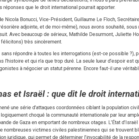
éponses que le droit international pourrait apporter.
 Nicola Bonucci, Vice-Président, Guillaume Le Floch, Secrétaire
 Trésorière adjointe, et de moi-même), nous avons souhaité, sous 
 suit. Avec beaucoup de sérieux, Mathilde Desurmont, Juliette Ho
 félicitons) très sincèrement.
i, sans répondre à toutes les interrogations (est-ce possible ?)
 l’histoire et qui n’a que trop duré. La seule lueur d’espoir est qu
onistes à négocier un statut pérenne. Encore faut-il une véritabl
as et Israël : que dit le droit internat
né une série d’attaques coordonnées ciblant la population civile
ogiquement choqué la communauté internationale par leur ampleur
 bande de Gaza en emportant de nombreux otages. L’État d’Israë
e nombreuses victimes civiles palestiniennes qui se trouvent bl
n juridique, qui permet de déterminer l’invocabilité de la respons