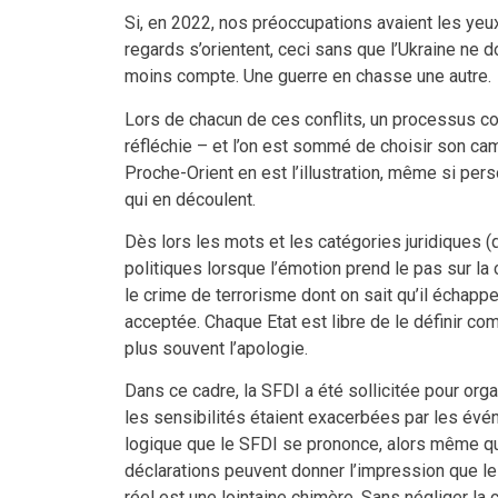
Si, en 2022, nos préoccupations avaient les yeux
regards s’orientent, ceci sans que l’Ukraine ne
moins compte. Une guerre en chasse une autre.
Lors de chacun de ces conflits, un processus c
réfléchie – et l’on est sommé de choisir son camp
Proche-Orient en est l’illustration, même si pers
qui en découlent.
Dès lors les mots et les catégories juridiques
politiques lorsque l’émotion prend le pas sur la
le crime de terrorisme dont on sait qu’il échapp
acceptée. Chaque Etat est libre de le définir co
plus souvent l’apologie.
Dans ce cadre, la SFDI a été sollicitée pour org
les sensibilités étaient exacerbées par les évé
logique que le SFDI se prononce, alors même que
déclarations peuvent donner l’impression que le
réel est une lointaine chimère. Sans négliger la 