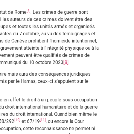
[6]
Statut de Rome
. Les crimes de guerre sont
i les auteurs de ces crimes doivent être des
roupes et toutes les unités armés et organisés
actes du 7 octobre, au vu des témoignages et
s de Genève prohibent l’homicide intentionnel,
gravement atteinte à l’intégrité physique ou à la
vement peuvent être qualifiés de crimes de
 communiqué du 10 octobre 2023
[8]
.
toire mais aura des conséquences juridiques
mmis par le Hamas, ceux-ci s’appuient sur le
re en effet le droit à un peuple sous occupation
du droit international humanitaire et de la guerre
ires du droit international. Quand bien même le
[10]
[11]
 58/292
et 67/19
, ou encore la Cour
 occupation, cette reconnaissance ne permet ni