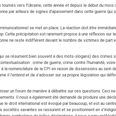
 tournés vers l’Ukraine, cette année et depuis le début du mois 
 donne par ailleurs de signes d’apaisement dans cette guerre qui
ommunicationnel se met en place. La réaction doit être immédiat
. Cette précipitation est rarement propice à une réflexion sur le
onne ne reste indifférent devant le nombre de victimes de part et 
 (qui se résument bien souvent à des mots-slogans) des crimes s
 contextualisation : crime de guerre, crime contre l’humanité, vo
e à la nomenclature de la CPI en raison de dissensions au sein des
mme il l’entend et de s’adosser sur sa propre législation qui déf
aniser un forum de manière à débattre sur ces questions. Ceci ne
nements. Il nous a également été demandé de produire une déclara
 le droit international est évoqué par beaucoup, et est au cent
s sociétés savantes se rassurent et se positionnent en s’indigna
charge symbolique de telles déclarations, il nous a paru préférab