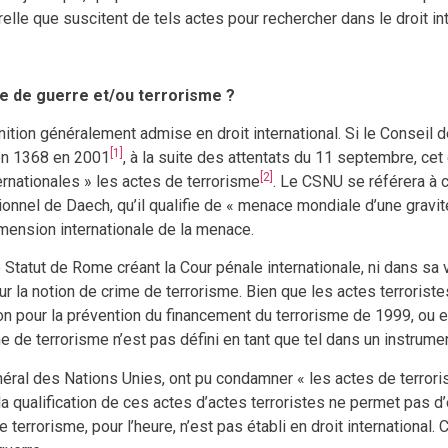
urelle que suscitent de tels actes pour rechercher dans le droit 
me de guerre et/ou terrorisme ?
ition généralement admise en droit international. Si le Conseil 
[1]
ion 1368 en 2001
, à la suite des attentats du 11 septembre, ce
[2]
ternationales » les actes de terrorisme
. Le CSNU se référera à 
onnel de Daech, qu’il qualifie de « menace mondiale d’une gravité
imension internationale de la menace.
e Statut de Rome créant la Cour pénale internationale, ni dans sa
la notion de crime de terrorisme. Bien que les actes terroristes
ion pour la prévention du financement du terrorisme de 1999, ou 
me de terrorisme n’est pas défini en tant que tel dans un instrume
éral des Nations Unies, ont pu condamner « les actes de terror
la qualification de ces actes d’actes terroristes ne permet pas d’
e terrorisme, pour l’heure, n’est pas établi en droit international