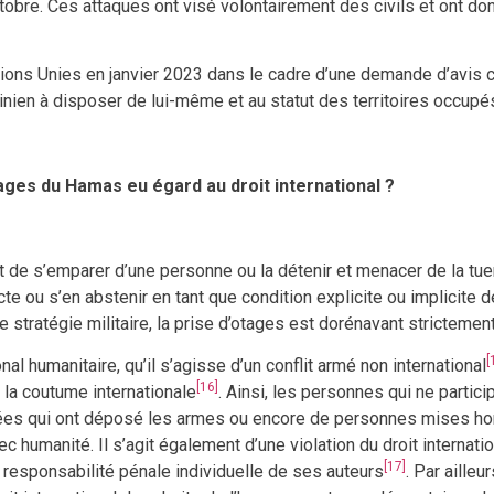
ctobre. Ces attaques ont visé volontairement des civils et ont d
ions Unies en janvier 2023 dans le cadre d’une demande d’avis c
inien à disposer de lui-même et au statut des territoires occupé
ges du Hamas eu égard au droit international ?
 de s’emparer d’une personne ou la détenir et menacer de la tuer,
te ou s’en abstenir en tant que condition explicite ou implicite de
ratégie militaire, la prise d’otages est dorénavant strictement 
[
nal humanitaire, qu’il s’agisse d’un conflit armé non international
[16]
 la coutume internationale
. Ainsi, les personnes qui ne partici
ées qui ont déposé les armes ou encore de personnes mises hor
c humanité. Il s’agit également d’une violation du droit internatio
[17]
a responsabilité pénale individuelle de ses auteurs
. Par ailleu