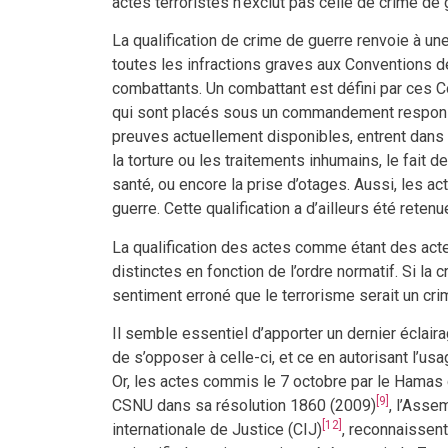
actes terroristes n’exclut pas celle de crime de 
La qualification de crime de guerre renvoie à une
toutes les infractions graves aux Conventions
combattants. Un combattant est défini par ces C
qui sont placés sous un commandement responsa
preuves actuellement disponibles, entrent dans 
la torture ou les traitements inhumains, le fait 
santé, ou encore la prise d’otages. Aussi, les
guerre. Cette qualification a d’ailleurs été re
La qualification des actes comme étant des act
distinctes en fonction de l’ordre normatif. Si la
sentiment erroné que le terrorisme serait un cri
Il semble essentiel d’apporter un dernier éclaira
de s’opposer à celle-ci, et ce en autorisant l’usa
Or, les actes commis le 7 octobre par le Hamas c
[9]
CSNU dans sa résolution 1860 (2009)
, l’Ass
[12]
internationale de Justice (CIJ)
, reconnaissent