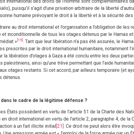
droit international des droits de l’homme sont complémentaires d
ialis
), puisqu’il s’agit d’une privation arbitraire de la liberté d’au
rsonne humaine prévoyant le droit à la liberté et à la sécurité d
aire au droit international et l’organisation a l’obligation de les
 et inconditionnelle de tous les otages détenus par le Hamas et 
[19]
mmédiat »
. Tant que leur libération n’a pas été assurée, le Ham
s prescrites par le droit international humanitaire, notamment l’in
ur la libération d’otages à Gaza a été conclu entre les deux parti
s palestiniens, ainsi qu’une trêve permettant que l’aide humanita
x otages restants. Si cet accord, par ailleurs temporaire (et ayant 
es détenus.
e dans le cadre de la légitime défense ?
 les États possèdent en vertu de l’article 51 de la Charte des Na
é en droit international en vertu de l’article 2, paragraphe 4, de 
ction à un fait illicite initial
[21]
. Ce droit ne peut alors être invo
Une agression armée est « l’emploi de la force armée par un État 