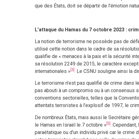
que des États, doit se départir de l’émotion nat
L’attaque du Hamas du 7 octobre 2023 : cri
La notion de terrorisme ne possède pas de défin
utilisé cette notion dans le cadre de sa résolut
qualifie de « menaces à la paix et la sécurité in
sa résolution 2249 de 2015, le caractère excepti
[3]
internationales »
. Le CSNU souligne ainsi la d
Le terrorisme n’est pas qualifié de crime dans l
pas abouti à un compromis ou à un consensus sur 
conventions sectorielles, telles que la Convent
attentats terroristes à l’explosif de 1997, le cri
De nombreux États, mais aussi le Secrétaire gén
[5]
le Hamas en Israël le 7 octobre »
. Cependant, 
paraétatique ou d’un individu privé car le crime d