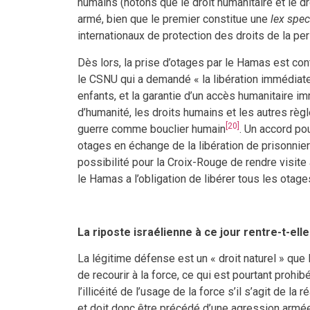
humains (notons que le droit humanitaire et le 
armé, bien que le premier constitue une
lex spec
internationaux de protection des droits de la pe
Dès lors, la prise d’otages par le Hamas est contr
le CSNU qui a demandé « la libération immédiate
enfants, et la garantie d’un accès humanitaire i
d’humanité, les droits humains et les autres règle
[20]
guerre comme bouclier humain
. Un accord po
otages en échange de la libération de prisonnier
possibilité pour la Croix-Rouge de rendre visite au
le Hamas a l’obligation de libérer tous les otag
La riposte israélienne à ce jour rentre-t-ell
La légitime défense est un « droit naturel » que
de recourir à la force, ce qui est pourtant prohib
l’illicéité de l’usage de la force s’il s’agit de la réa
et doit donc être précédé d’une agression armée. 