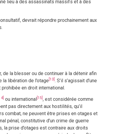
onné lieu à des assassinats massifs et à des
onsultatif, devrait répondre prochainement aux
s.
 de la blesser ou de continuer à la détenir afin
[13]
 la libération de l’otage
. S’il s’agissait d’une
prohibée en droit international.
14]
[15]
ou international
, est considérée comme
pent pas directement aux hostilités, qu’il
s combat, ne peuvent être prises en otages et
nal pénal, constitutive d’un crime de guerre
rs, la prise d’otages est contraire aux droits