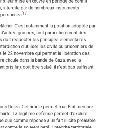
ans leur mise en œuvre en période de conflit
trui, interdite par de nombreux instruments
[18]
es personnes
.
 relâcher. C’est notamment la position adoptée par
d’autres groupes, tout particulièrement des
as doit respecter les principes élémentaires
terdiction d’utiliser les civils ou prisonniers de
es le 22 novembre qui permet la libération des
ire circule dans la bande de Gaza, avec la
pris fin), doit être salué, il n’est pas suffisant :
tions Unies. Cet article permet à un État membre
la Charte. La légitime défense permet d’exclure
qué que comme réponse à un fait illicite préalable
contre la souveraineté, l’intégrité territoriale