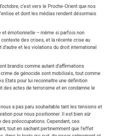
d’octobre, c’est vers le Proche-Orient que nos
 s’enlise et dont les médias rendent désormais
e et émotionnelle – même si parfois non
 contexte des crises, et la récente crise au
d’autre et les violations du droit international
ont brandis comme autant d’affirmations
ire crime de génocide sont mobilisés, tout comme
 Etats pour lui reconnaître une définition
init des actes de terrorisme et en condamne le
 nous a pas paru souhaitable tant les tensions et
tion pour nous positionner. Il est bien sûr
re des préoccupations. Cependant, ces
nt, tout en sachant pertinemment que l’effet
le, dans le texte qui suit, de poser calmement et