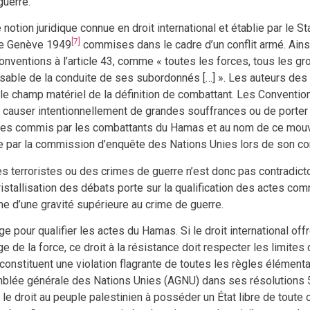
guerre.
 notion juridique connue en droit international et établie par le 
[7]
 de Genève 1949
commises dans le cadre d’un conflit armé. Ains
onventions à l’article 43, comme « toutes les forces, tous les g
ble de la conduite de ses subordonnés […] ». Les auteurs des 
le champ matériel de la définition de combattant. Les Convention
de causer intentionnellement de grandes souffrances ou de porter 
 actes commis par les combattants du Hamas et au nom de ce mou
tenue par la commission d’enquête des Nations Unies lors de son
es terroristes ou des crimes de guerre n’est donc pas contradic
 cristallisation des débats porte sur la qualification des actes co
me d’une gravité supérieure au crime de guerre.
ge pour qualifier les actes du Hamas. Si le droit international off
ge de la force, ce droit à la résistance doit respecter les limites 
onstituent une violation flagrante de toutes les règles élémenta
emblée générale des Nations Unies (AGNU) dans ses résolutions
 le droit au peuple palestinien à posséder un État libre de toute