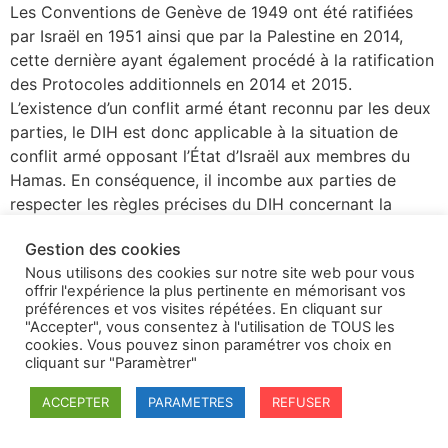
Les Conventions de Genève de 1949 ont été ratifiées
par Israël en 1951 ainsi que par la Palestine en 2014,
cette dernière ayant également procédé à la ratification
des Protocoles additionnels en 2014 et 2015.
L’existence d’un conflit armé étant reconnu par les deux
parties, le DIH est donc applicable à la situation de
conflit armé opposant l’État d’Israël aux membres du
Hamas. En conséquence, il incombe aux parties de
respecter les règles précises du DIH concernant la
protection des personnes protégées à l’aune de ce droit
Gestion des cookies
comme les prisonniers de guerre, la population civile, le
Nous utilisons des cookies sur notre site web pour vous
personnel humanitaire, médical et religieux, ainsi que les
offrir l'expérience la plus pertinente en mémorisant vos
biens protégés à savoir les unités médicales, les
préférences et vos visites répétées. En cliquant sur
hôpitaux ou les écoles et universités. De manière
"Accepter", vous consentez à l'utilisation de TOUS les
cookies. Vous pouvez sinon paramétrer vos choix en
générale, les principes directeurs de l’action du DIH
cliquant sur "Paramètrer"
faisant partie de la coutume internationale et sous-
tendant les Conventions de Genève de 1949 ainsi que
ACCEPTER
PARAMETRES
REFUSER
les Protocoles additionnels de 1977, les belligérants se
devront d’agir en conformité avec les principes de