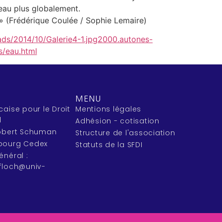
l’eau plus globalement.
es. » (Frédérique Coulée / Sophie Lemaire)
ads/2014/10/Galerie4-1.jpg2000.autones-
s/eau.html
MENU
caise pour le Droit
Mentions légales
l
Adhésion - cotisation
Robert Schuman
Structure de l'association
bourg Cedex
Statuts de la SFDI
énéral :
efloch@univ-