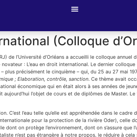
ernational (Colloque d’O
J) de l’Université d’Orléans a accueilli le colloque annuel d
ovateur : L’eau en droit international. Le dernier colloque de
 – plus précisément le cinquième – qui, du 25 au 27 mai 197
mique ; Elaboration, contrôle, sanction
. Ce thème avait occ
ational économique qui en était alors à ses années de jeune
fait aujourd’hui l’objet de cours et de diplômes de Master. L
tion. C’est l’eau telle qu’elle est appréhendée dans le cadre
rnationale pour la protection de la rivière Oder), celle don
e dont on protège l’environnement, dont on s’assure que l’ut
aliste n’est pas étrangère à notre propos, le réduire à cela 