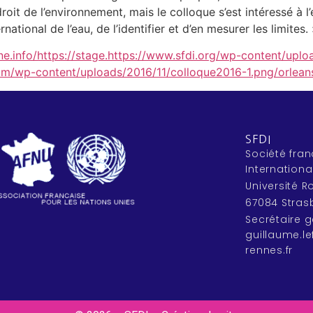
roit de l’environnement, mais le colloque s’est intéressé à 
ternational de l’eau, de l’identifier et d’en mesurer les limit
e.info/https://stage.https://www.sfdi.org/wp-content/uplo
m/wp-content/uploads/2016/11/colloque2016-1.png/orlean
SFDI
Société fran
Internationa
Université 
67084 Stras
Secrétaire g
guillaume.l
rennes.fr