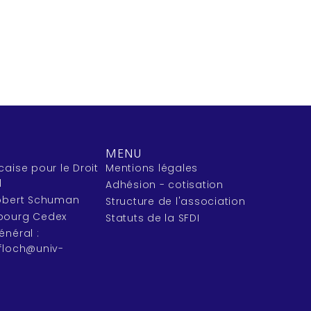
MENU
caise pour le Droit
Mentions légales
l
Adhésion - cotisation
Robert Schuman
Structure de l'association
bourg Cedex
Statuts de la SFDI
énéral :
efloch@univ-