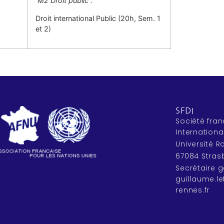
M2 Droit public :
Droit international Public (20h, Sem. 1
et 2)
SFDI
Société fran
Internationa
Université 
67084 Stras
Secrétaire g
guillaume.l
rennes.fr