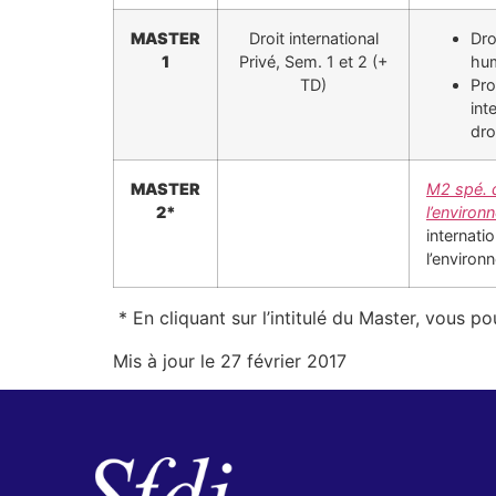
MASTER
Droit international
Dro
1
Privé, Sem. 1 et 2 (+
hum
TD)
Pro
int
dro
MASTER
M2 spé. d
2*
l’environ
internati
l’environ
* En cliquant sur l’intitulé du Master, vous 
Mis à jour le 27 février 2017