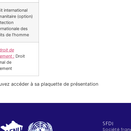
it international
anitaire (option)
tection
ernationale des
its de l’homme
roit de
nement :
Droit
onal de
nement
pouvez accéder à sa plaquette de présentation
SFDI
Société fran