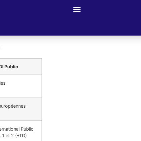
s
DI Public
ales
t européennes
ernational Public,
 1 et 2 (+TD)