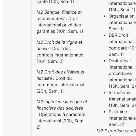
santé (10h, Sem.1)
international
(15h, Sem. 1)
M2 Banque, finance et
Organisation
recouvrement :
Droit
internationale
international privé des
Sem. 1)
garanties (10h, Sem. 1)
DER Droit
international 
M2 Droit de la vigne et
comparé (10
du vin :
Droit des
Sem. 1)
contrats internationaux
Droit pénal
(16h, Sem. 2)
international :
M2 Droit des affaires et
procédures
fiscalité :
Droit du
international
commerce international
(15h, Sem. 2)
(20h, Sem. 1)
Infractions
transnational
M2 Ingéniérie juridique et
(10h, Sem. 2)
financière des sociétés
Plaidoirie
: Opérations à caractère
internationale
international (20h, Sem.
Sem. 2)
2)
M2 Expertise en aff