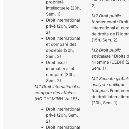
propriété
2)
intellectuelle (20h,
Sem. 1)
M2 Droit public
Droit international
fondamental :
Droit
privé (20h, Sem.
international et eu
2)
de droits de l’Ho
Droit international
(15h, Sem. 2)
et comparé des
M2 Droit public
sociétés (20h,
spécialisé
: Droits 
Sem. 2)
l’Homme (CEDH) (
Droit fiscal
Sem. 1)
international et
comparé (20h,
M2 Sécurité globale
Sem. 2)
analyste politique
M2 Droit international et
trilingue
: Fondame
comparé des affaires
du droit internation
(HO CHI MINH VILLE) :
(20h, Sem. 1)
Droit international
privé (20h, Sem.
2)
Droit international