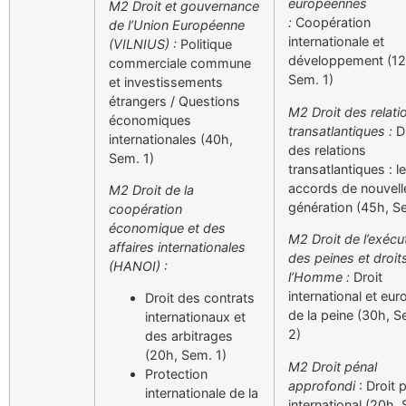
européennes
M2 Droit et gouvernance
:
Coopération
de l’Union Européenne
internationale et
(VILNIUS) :
Politique
développement (12
commerciale commune
Sem. 1)
et investissements
étrangers / Questions
M2 Droit des relati
économiques
transatlantiques :
Dr
internationales (40h,
des relations
Sem. 1)
transatlantiques : l
accords de nouvell
M2 Droit de la
génération (45h, S
coopération
économique et des
M2 Droit de l’exécu
affaires internationales
des peines et droit
(HANOI) :
l’Homme :
Droit
international et eu
Droit des contrats
de la peine (30h, S
internationaux et
2)
des arbitrages
(20h, Sem. 1)
M2 Droit pénal
Protection
approfondi
: Droit 
internationale de la
international (20h,