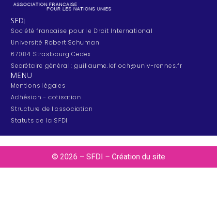
SFDI
Société francaise pour le Droit International
Université Robert Schuman
67084 Strasbourg Cedex
Secrétaire général : guillaume.lefloch@univ-rennes.fr
MENU
Mentions légales
Adhésion - cotisation
Structure de l'association
Statuts de la SFDI
© 2026 – SFDI – Création du site