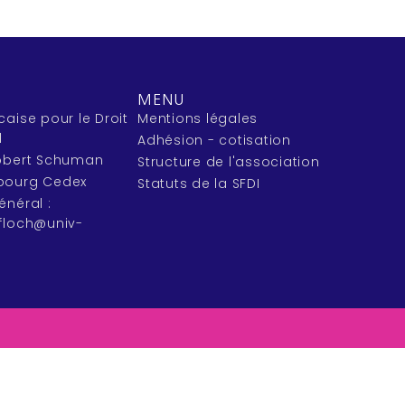
MENU
caise pour le Droit
Mentions légales
l
Adhésion - cotisation
Robert Schuman
Structure de l'association
bourg Cedex
Statuts de la SFDI
énéral :
efloch@univ-