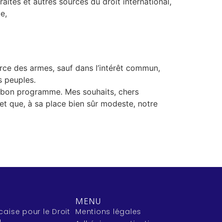
aités et autres sources du droit international,
e,
orce des armes, sauf dans l’intérêt commun,
s peuples.
 un bon programme. Mes souhaits, chers
et que, à sa place bien sûr modeste, notre
MENU
caise pour le Droit
Mentions légales