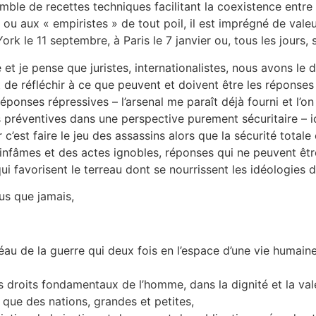
le de recettes techniques facilitant la coexistence entre les
 » ou aux « empiristes » de tout poil, il est imprégné de va
rk le 11 septembre, à Paris le 7 janvier ou, tous les jours,
 et je pense que juristes, internationalistes, nous avons le 
 et de réfléchir à ce que peuvent et doivent être les réponses
éponses répressives – l’arsenal me paraît déjà fourni et l’on
préventives dans une perspective purement sécuritaire – ic
 c’est faire le jeu des assassins alors que la sécurité tota
nfâmes et des actes ignobles, réponses qui ne peuvent être
 qui favorisent le terreau dont se nourrissent les idéologies 
us que jamais,
éau de la guerre qui deux fois en l’espace d’une vie humaine 
 droits fondamentaux de l’homme, dans la dignité et la val
que des nations, grandes et petites,