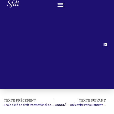
TEXTE PRÉCÉDENT
TEXTE SUIVANT
Ecole d’été de droit international de Nanterre – Inscriptions (clôture : 22 mai)
ANNULÉ – Université Paris Nanterre – Demi-journée d’étude : Les nouvelles formes de criminalité internationale