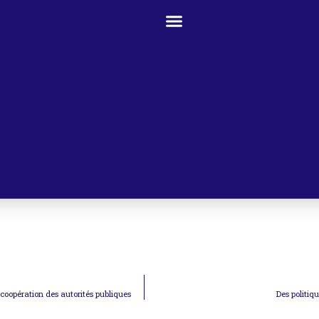
t coopération des autorités publiques
Des politiq