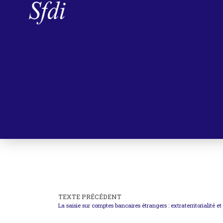
TEXTE PRÉCÉDENT
La saisie sur comptes bancaires étrangers : extraterritorialité e