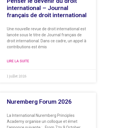
Penser le devenir du droit
international – Journal
français de droit international
Une nouvelle revue de droit international est
lancée sous le titre de Journal français de
droit international. Dans ce cadre, un appel à
contributions est émis
LIRE LA SUITE
1 juillet 2026
Nuremberg Forum 2026
La International Nuremberg Principles
Academy organise un colloque et émet
l’annonce suivante : From 7 to 9 October