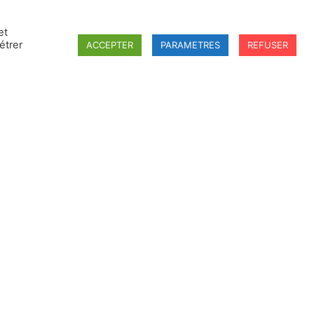
et
étrer
ACCEPTER
PARAMETRES
REFUSER