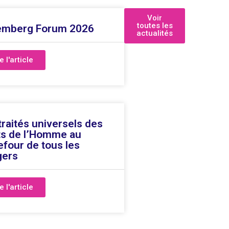
Voir
toutes les
emberg Forum 2026
actualités
e l'article
traités universels des
ts de l’Homme au
efour de tous les
gers
e l'article