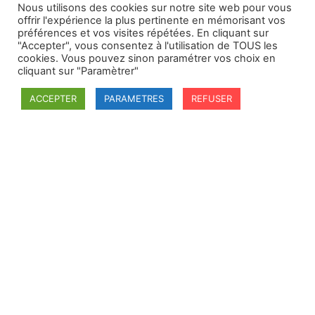
Nous utilisons des cookies sur notre site web pour vous
offrir l'expérience la plus pertinente en mémorisant vos
préférences et vos visites répétées. En cliquant sur
"Accepter", vous consentez à l'utilisation de TOUS les
cookies. Vous pouvez sinon paramétrer vos choix en
cliquant sur "Paramètrer"
ACCEPTER
PARAMETRES
REFUSER
SFDI
Société francaise pour le Droit International
Université Robert Schuman
67084 Strasbourg Cedex
Secrétaire général : guillaume.lefloch@univ-rennes.fr
MENU
Mentions légales
Adhésion - cotisation
Structure de l'association
Statuts de la SFDI
© 2026 – SFDI – Création du site