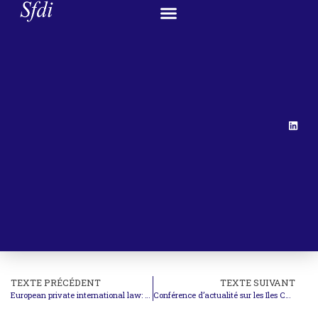
TEXTE PRÉCÉDENT
TEXTE SUIVANT
European private international law: Dialogue with legal practice
Conférence d’actualité sur les Iles Chagos (M. Meetarbhan)