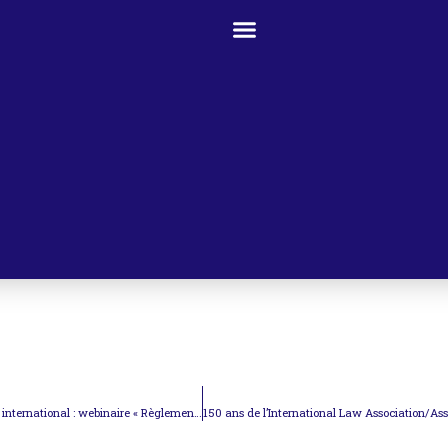
150 ans de l’International Law Association/Association de droit international : webinaire « Règlement des différends »