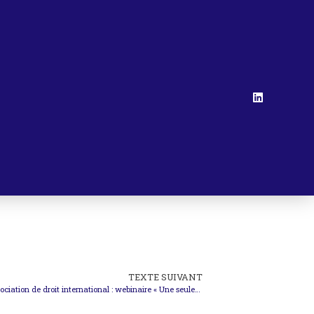
TEXTE SUIVANT
150 ans de l’International Law Association/Association de droit international : webinaire « Une seule santé »