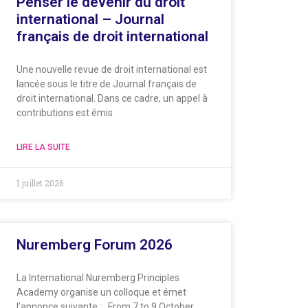
Penser le devenir du droit
international – Journal
français de droit international
Une nouvelle revue de droit international est
lancée sous le titre de Journal français de
droit international. Dans ce cadre, un appel à
contributions est émis
LIRE LA SUITE
1 juillet 2026
Nuremberg Forum 2026
La International Nuremberg Principles
Academy organise un colloque et émet
l’annonce suivante : From 7 to 9 October