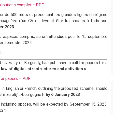
tributions complet – PDF
eur de 500 mots et présentant les grandes lignes du régime
ompagnées d’un CV et devront être transmises à l’adresse
ier 2023
.
es espaces compris, seront attendues pour le 15 septembre
ier semestre 2024.
fr
niversity of Burgundy, has published a call for papers for a
law of digital infrastructures and activities »
.
 for papers – PDF
h in English or French, outlining the proposed scheme, should
ael.maurel@u-bourgogne.fr
by 6 January 2023
.
ns including spaces, will be expected by September 15, 2023,
2024.