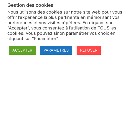
Gestion des cookies
Nous utilisons des cookies sur notre site web pour vous
offrir l'expérience la plus pertinente en mémorisant vos
préférences et vos visites répétées. En cliquant sur
"Accepter", vous consentez à l'utilisation de TOUS les
cookies. Vous pouvez sinon paramétrer vos choix en
cliquant sur "Paramètrer"
ACCEPTER
PARAMETRES
REFUSER
SFDI
Société francaise pour le Droit International
Université Robert Schuman
67084 Strasbourg Cedex
Secrétaire général : guillaume.lefloch@univ-rennes.fr
MENU
Mentions légales
Adhésion - cotisation
Structure de l'association
Statuts de la SFDI