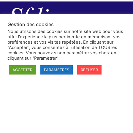
Gestion des cookies
Nous utilisons des cookies sur notre site web pour vous
offrir l'expérience la plus pertinente en mémorisant vos
préférences et vos visites répétées. En cliquant sur
"Accepter", vous consentez à l'utilisation de TOUS les
cookies. Vous pouvez sinon paramétrer vos choix en
cliquant sur "Paramètrer"
ACCEPTER
PARAMETRES
REFUSER
SFDI
Société francaise pour le Droit International
Université Robert Schuman
67084 Strasbourg Cedex
Secrétaire général : guillaume.lefloch@univ-rennes.fr
MENU
Mentions légales
Adhésion - cotisation
Structure de l'association