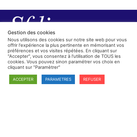
Gestion des cookies
Nous utilisons des cookies sur notre site web pour vous
offrir l'expérience la plus pertinente en mémorisant vos
préférences et vos visites répétées. En cliquant sur
"Accepter", vous consentez à l'utilisation de TOUS les
cookies. Vous pouvez sinon paramétrer vos choix en
cliquant sur "Paramètrer"
ACCEPTER
PARAMETRES
REFUSER
SFDI
Société francaise pour le Droit International
Université Robert Schuman
67084 Strasbourg Cedex
Secrétaire général : guillaume.lefloch@univ-rennes.fr
MENU
Mentions légales
Adhésion - cotisation