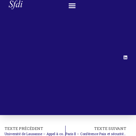
TEXTE PRÉCÉDENT
TEXTE SUIVANT
Université de Lausanne – Appel à communications ‘Investissement étranger dans le secteur des services’
Paris II – Conférence Paix et sécurité : Instruments multilatéraux de non-prolifération et de désarmement