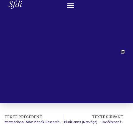
TEXTE PRÉCÉDENT
TEXTE SUIVANT
International Max Planck Research School on Retaliation, Mediation and Punishment – Appel à communications
PluriCourts (Norvège) – Conférence inaugurale