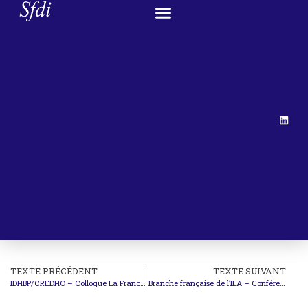
TEXTE PRÉCÉDENT
TEXTE SUIVANT
IDHBP/CREDHO – Colloque La France et la Cour européenne des droits de l’homme
Branche française de l’ILA – Conférence Actions collectives et contentieux de masse dans les litiges financiers internationaux