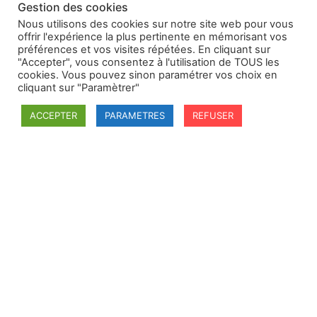
Gestion des cookies
Nous utilisons des cookies sur notre site web pour vous
offrir l'expérience la plus pertinente en mémorisant vos
préférences et vos visites répétées. En cliquant sur
"Accepter", vous consentez à l'utilisation de TOUS les
cookies. Vous pouvez sinon paramétrer vos choix en
cliquant sur "Paramètrer"
ACCEPTER
PARAMETRES
REFUSER
SFDI
Société francaise pour le Droit International
Université Robert Schuman
67084 Strasbourg Cedex
Secrétaire général : guillaume.lefloch@univ-rennes.fr
MENU
Mentions légales
Adhésion - cotisation
Structure de l'association
Statuts de la SFDI