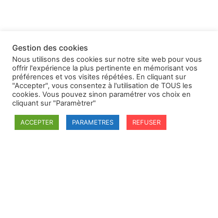
Gestion des cookies
Nous utilisons des cookies sur notre site web pour vous
offrir l'expérience la plus pertinente en mémorisant vos
préférences et vos visites répétées. En cliquant sur
"Accepter", vous consentez à l'utilisation de TOUS les
cookies. Vous pouvez sinon paramétrer vos choix en
cliquant sur "Paramètrer"
ACCEPTER
PARAMETRES
REFUSER
SFDI
Société francaise pour le Droit International
Université Robert Schuman
67084 Strasbourg Cedex
Secrétaire général : guillaume.lefloch@univ-rennes.fr
MENU