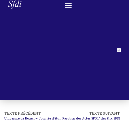
TEXTE PRÉCÉDENT
TEXTE SUIVANT
Université de Rouen – Journée d’études : Cyberattaques et droit international – problèmes choisis
Parution des Actes SFDI / des Prix SFDI