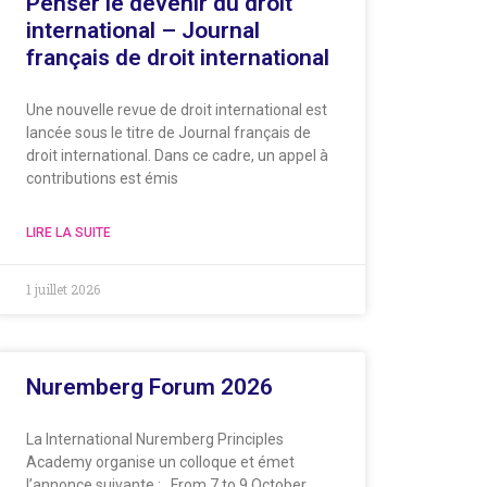
Penser le devenir du droit
international – Journal
français de droit international
Une nouvelle revue de droit international est
lancée sous le titre de Journal français de
droit international. Dans ce cadre, un appel à
contributions est émis
LIRE LA SUITE
1 juillet 2026
Nuremberg Forum 2026
La International Nuremberg Principles
Academy organise un colloque et émet
l’annonce suivante : From 7 to 9 October