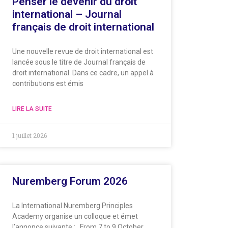
Penser le devenir du droit
international – Journal
français de droit international
Une nouvelle revue de droit international est
lancée sous le titre de Journal français de
droit international. Dans ce cadre, un appel à
contributions est émis
LIRE LA SUITE
1 juillet 2026
Nuremberg Forum 2026
La International Nuremberg Principles
Academy organise un colloque et émet
l’annonce suivante : From 7 to 9 October