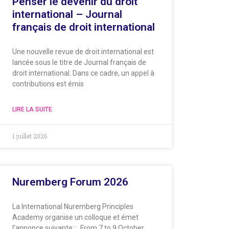
Penser le devenir du droit
international – Journal
français de droit international
Une nouvelle revue de droit international est
lancée sous le titre de Journal français de
droit international. Dans ce cadre, un appel à
contributions est émis
LIRE LA SUITE
1 juillet 2026
Nuremberg Forum 2026
La International Nuremberg Principles
Academy organise un colloque et émet
l’annonce suivante : From 7 to 9 October