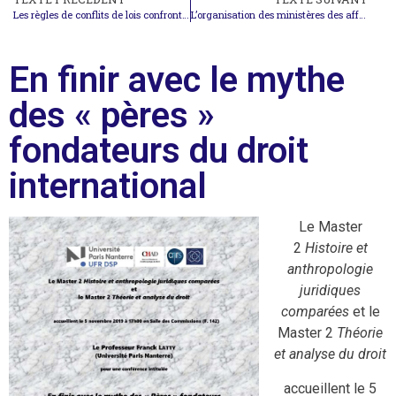
Les règles de conflits de lois confrontées au marché intérieur
L’organisation des ministères des affaires étrangères
En finir avec le mythe
des « pères »
fondateurs du droit
international
Le Master
2
Histoire et
anthropologie
juridiques
comparées
et le
Master 2
Théorie
et analyse du droit
accueillent le 5