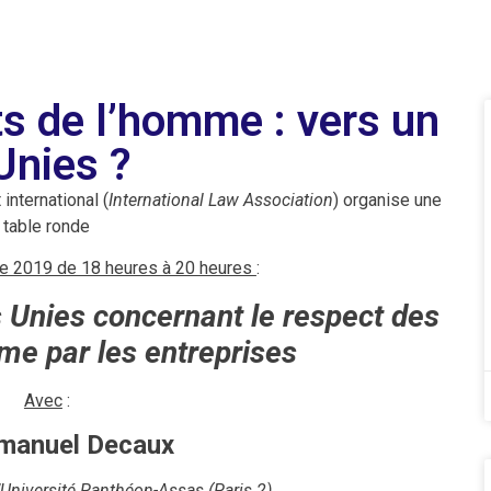
ts de l’homme : vers un
Unies ?
international (
International Law Association
) organise une
table ronde
e 2019 de 18 heures à 20 heures
:
s Unies concernant le respect des
me par les entreprises
Avec
:
manuel Decaux
’Université Panthéon-Assas (Paris 2)