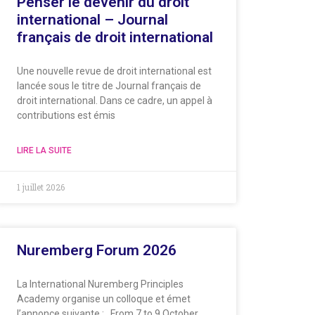
Penser le devenir du droit
international – Journal
français de droit international
Une nouvelle revue de droit international est
lancée sous le titre de Journal français de
droit international. Dans ce cadre, un appel à
contributions est émis
LIRE LA SUITE
1 juillet 2026
Nuremberg Forum 2026
La International Nuremberg Principles
Academy organise un colloque et émet
l’annonce suivante : From 7 to 9 October