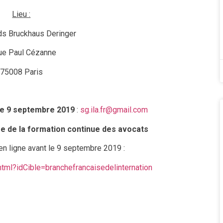
Lieu :
ds Bruckhaus Deringer
ue Paul Cézanne
75008 Paris
t le 9 septembre 2019
:
sg.ila.fr@gmail.com
tre de la formation continue des avocats
 en ligne avant le 9 septembre 2019 :
.html?idCible=branchefrancaisedelinternation