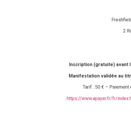
Freshfiel
2 R
Inscription (gratuite) avan
Manifestation validée au ti
Tarif : 50 € – Paiement
https://www.apayer.fr/fr/index