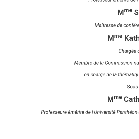
me
M
S
Maîtresse de confére
me
M
Kath
Chargée 
Membre de la Commission nati
en charge de la thématiqu
Sous 
me
M
Cath
Professeure émérite de l’Université Panthéon-A