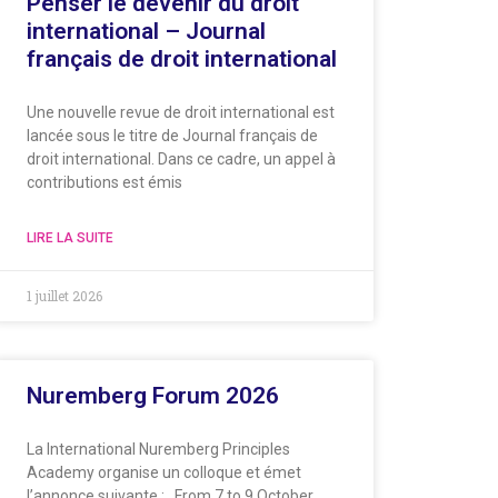
Penser le devenir du droit
international – Journal
français de droit international
Une nouvelle revue de droit international est
lancée sous le titre de Journal français de
droit international. Dans ce cadre, un appel à
contributions est émis
LIRE LA SUITE
1 juillet 2026
Nuremberg Forum 2026
La International Nuremberg Principles
Academy organise un colloque et émet
l’annonce suivante : From 7 to 9 October