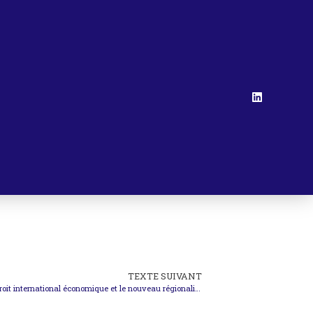
TEXTE SUIVANT
Université Panthéon-Assas – Conférence : Le droit international économique et le nouveau régionalisme économique