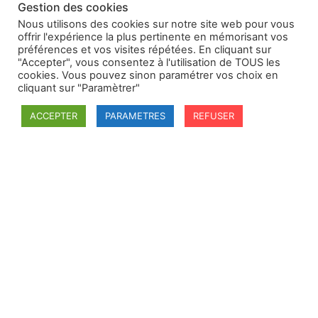
Gestion des cookies
Nous utilisons des cookies sur notre site web pour vous
offrir l'expérience la plus pertinente en mémorisant vos
préférences et vos visites répétées. En cliquant sur
"Accepter", vous consentez à l'utilisation de TOUS les
cookies. Vous pouvez sinon paramétrer vos choix en
cliquant sur "Paramètrer"
ACCEPTER
PARAMETRES
REFUSER
SFDI
Société francaise pour le Droit International
Université Robert Schuman
67084 Strasbourg Cedex
Secrétaire général : guillaume.lefloch@univ-rennes.fr
MENU
Mentions légales
Adhésion - cotisation
Structure de l'association
Statuts de la SFDI