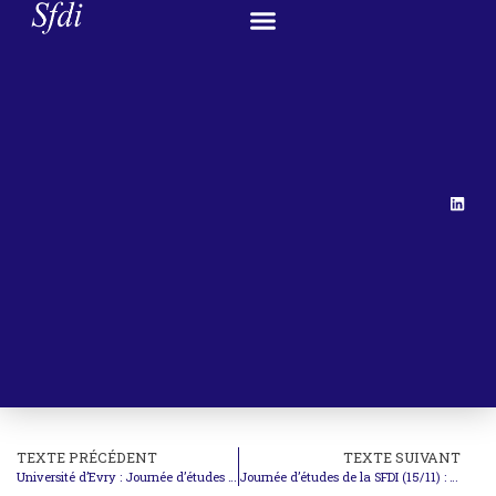
TEXTE PRÉCÉDENT
TEXTE SUIVANT
Université d’Evry : Journée d’études en partenariat avec la SFDI (25/11)
Journée d’études de la SFDI (15/11) : Actualités des réserves aux traités