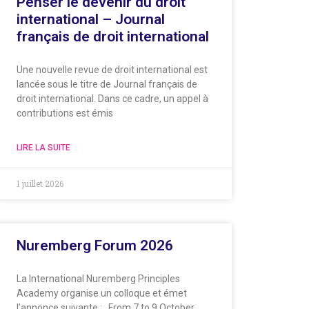
Penser le devenir du droit
international – Journal
français de droit international
Une nouvelle revue de droit international est
lancée sous le titre de Journal français de
droit international. Dans ce cadre, un appel à
contributions est émis
LIRE LA SUITE
1 juillet 2026
Nuremberg Forum 2026
La International Nuremberg Principles
Academy organise un colloque et émet
l’annonce suivante : From 7 to 9 October