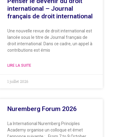
Penser le devenir du droit
international – Journal
français de droit international
Une nouvelle revue de droit international est
lancée sous le titre de Journal français de
droit international. Dans ce cadre, un appel à
contributions est émis
LIRE LA SUITE
1 juillet 2026
Nuremberg Forum 2026
La International Nuremberg Principles
Academy organise un colloque et émet
l’annonce suivante : From 7 to 9 October