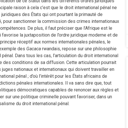
lication de ce Statut dans les différents ordres juridiques
pale raison à cela c’est que le droit international pénal ne
juridiques des États qui ont pourtant la primauté de
é, pour sanctionner la commission des crimes internationaux
mpétences. De plus, il faut préciser que l’Afrique est le
i favorise la juxtaposition de l’ordre juridique moderne et de
en principe réceptif aux normes internationales pénales, le
l’exemple des
Gacaca
rwandais, repose sur une philosophie
l pénal. Dans tous les cas, l’articulation du droit international
e des conditions de sa diffusion. Cette articulation pourrait
s juges nationaux et internationaux qui doivent travailler en
tional pénal ; d’où l’intérêt pour les États africains de
dictions pénales internationales. Il va sans dire que, tout
olitiques démocratiques capables de renoncer aux règles et
r sur une politique criminelle pouvant favoriser, dans un
salisme du droit international pénal.