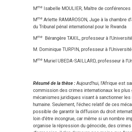
me
M
Isabelle MOULIER, Maître de conférences à
me
M
Arlette RAMAROSON, Juge à la chambre d’app
du Tribunal pénal international pour le Rwanda
me
M
Bérangère TAXIL, professeur à l’Université
M. Dominique TURPIN, professeur à l’Universit
me
M
Muriel UBEDA-SAILLARD, professeur à l’Univ
Résumé de la thèse :
Aujourd’hui, l’Afrique est s
commission des crimes internationaux les plus g
mécanismes juridiques visant à sanctionner les
humaine. Seulement, l’échec relatif de ces méc
possible de garantir la diffusion du droit internat
loin d’être incongrue, car même si un nombre impo
organise la répression du génocide, des crimes