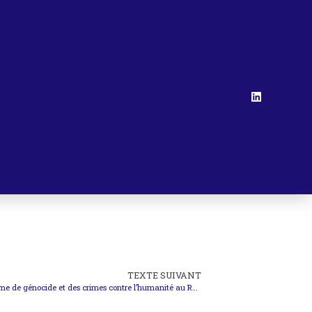
TEXTE SUIVANT
Astou Fall – Le traitement juridictionnel du crime de génocide et des crimes contre l’humanité au Rwanda