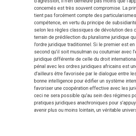
d’agression, il n’en demeure pas moins que l’app
concernés est très souvent compromise. La princi
tient pas forcément compte des particularismes 
compétence, en vertu du principe de subsidiarit
selon les règles classiques de dévolution des co
terrain de prédilection du pluralisme juridique qu
l’ordre juridique traditionnel. Si le premier est 
second qu’il soit musulman ou coutumier avec 
juridique différente de celle du droit internationa
pénal avec les ordres juridiques africains est un
d’ailleurs être favorisée par le dialogue entre le
bonne intelligence pour édifier un système interna
favoriser une coopération effective avec les juri
ceci ne sera possible qu’au sein des régimes p
pratiques juridiques anachroniques pour s’appuye
avenir plus ou moins lointain, un véritable univer