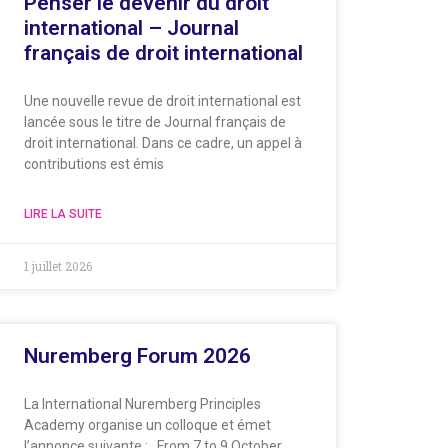
Penser le devenir du droit
international – Journal
français de droit international
Une nouvelle revue de droit international est
lancée sous le titre de Journal français de
droit international. Dans ce cadre, un appel à
contributions est émis
LIRE LA SUITE
1 juillet 2026
Nuremberg Forum 2026
La International Nuremberg Principles
Academy organise un colloque et émet
l’annonce suivante : From 7 to 9 October