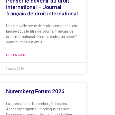
Penser le devenir du droit
international – Journal
français de droit international
Une nouvelle revue de droit international est
lancée sous le titre de Journal français de
droit international. Dans ce cadre, un appel à
contributions est émis
LIRE LA SUITE
1 juillet 2026
Nuremberg Forum 2026
La International Nuremberg Principles
Academy organise un colloque et émet
l’annonce suivante : From 7 to 9 October