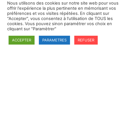
Nous utilisons des cookies sur notre site web pour vous
offrir l'expérience la plus pertinente en mémorisant vos
préférences et vos visites répétées. En cliquant sur
"Accepter", vous consentez à l'utilisation de TOUS les
cookies. Vous pouvez sinon paramétrer vos choix en
cliquant sur "Paramètrer"
ACCEPTER
PARAMETRES
REFUSER
SFDI
Société francaise pour le Droit International
Université Robert Schuman
67084 Strasbourg Cedex
Secrétaire général : guillaume.lefloch@univ-rennes.fr
MENU
Mentions légales
Adhésion - cotisation
Structure de l'association
Statuts de la SFDI