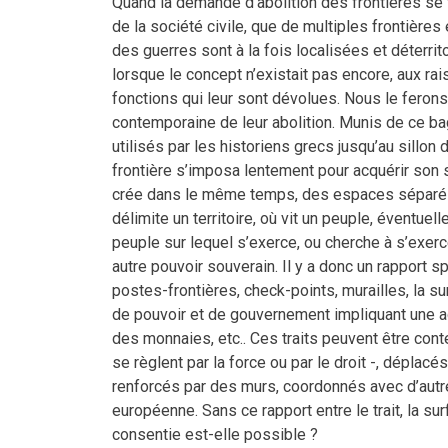
Quand la demande d’abolition des frontières se
de la société civile, que de multiples frontière
des guerres sont à la fois localisées et déterrito
lorsque le concept n’existait pas encore, aux rai
fonctions qui leur sont dévolues. Nous le feron
contemporaine de leur abolition. Munis de ce ba
utilisés par les historiens grecs jusqu’au sillon
frontière s’imposa lentement pour acquérir son se
crée dans le même temps, des espaces séparés e
délimite un territoire, où vit un peuple, éventu
peuple sur lequel s’exerce, ou cherche à s’exerce
autre pouvoir souverain. Il y a donc un rapport sp
postes-frontières, check-points, murailles, la surf
de pouvoir et de gouvernement impliquant une adm
des monnaies, etc.. Ces traits peuvent être conte
se règlent par la force ou par le droit -, déplacé
renforcés par des murs, coordonnés avec d’autr
européenne. Sans ce rapport entre le trait, la sur
consentie est-elle possible ?