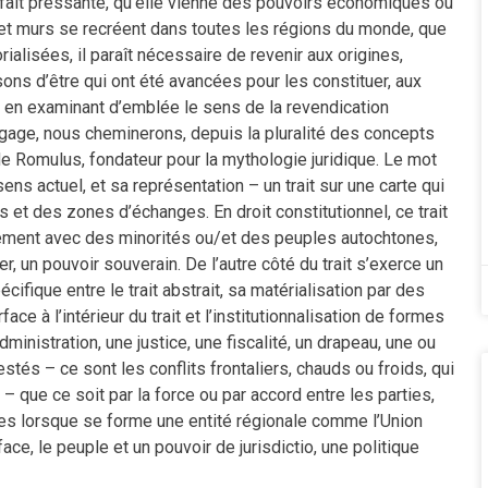
 fait pressante, qu’elle vienne des pouvoirs économiques ou
s et murs se recréent dans toutes les régions du monde, que
rialisées, il paraît nécessaire de revenir aux origines,
sons d’être qui ont été avancées pour les constituer, aux
s en examinant d’emblée le sens de la revendication
gage, nous cheminerons, depuis la pluralité des concepts
 de Romulus, fondateur pour la mythologie juridique. Le mot
ns actuel, et sa représentation – un trait sur une carte qui
t des zones d’échanges. En droit constitutionnel, ce trait
ellement avec des minorités ou/et des peuples autochtones,
r, un pouvoir souverain. De l’autre côté du trait s’exerce un
écifique entre le trait abstrait, sa matérialisation par des
ace à l’intérieur du trait et l’institutionnalisation de formes
inistration, une justice, une fiscalité, un drapeau, une ou
stés – ce sont les conflits frontaliers, chauds ou froids, qui
s – que ce soit par la force ou par accord entre les parties,
es lorsque se forme une entité régionale comme l’Union
face, le peuple et un pouvoir de jurisdictio, une politique