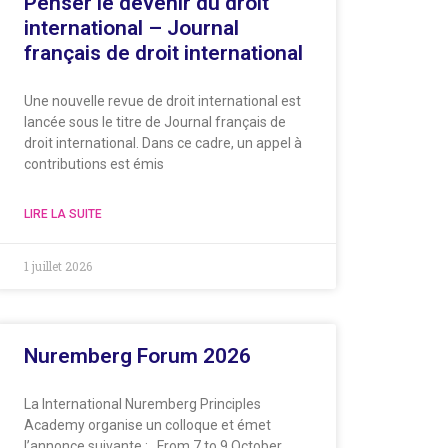
Penser le devenir du droit
international – Journal
français de droit international
Une nouvelle revue de droit international est
lancée sous le titre de Journal français de
droit international. Dans ce cadre, un appel à
contributions est émis
LIRE LA SUITE
1 juillet 2026
Nuremberg Forum 2026
La International Nuremberg Principles
Academy organise un colloque et émet
l’annonce suivante : From 7 to 9 October